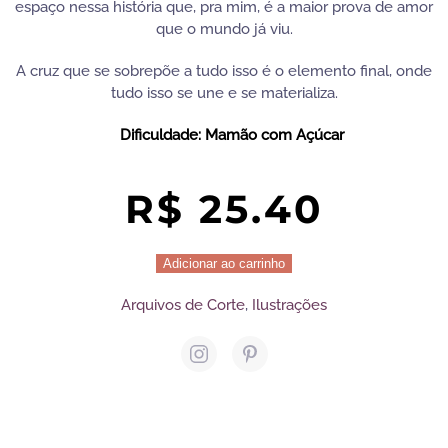
espaço nessa história que, pra mim, é a maior prova de amor
que o mundo já viu.
A cruz que se sobrepõe a tudo isso é o elemento final, onde
tudo isso se une e se materializa.
Dificuldade: Mamão com Açúcar
R$
25.40
Divina
Adicionar ao carrinho
Páscoa
Arquivos de Corte
,
Ilustrações
|
Quadro
Ilustrado
quantidade