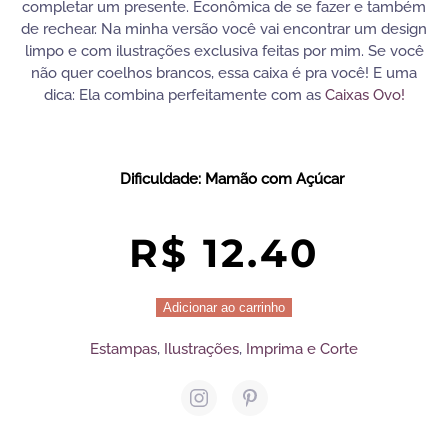
completar um presente. Econômica de se fazer e também
de rechear. Na minha versão você vai encontrar um design
limpo e com ilustrações exclusiva feitas por mim. Se você
não quer coelhos brancos, essa caixa é pra você! E uma
dica: Ela combina perfeitamente com as
Caixas Ovo!
Dificuldade: Mamão com Açúcar
R$
12.40
Caixa
Adicionar ao carrinho
Cenoura
Estampas
,
Ilustrações
,
Imprima e Corte
|
Tam.
P
|
Páscoa